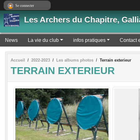
Panneau de gestion des cookies
Se connecter
Les Archers du Chapitre, Gal
News
La vie du club
infos pratiques
Contact 
Accueil
2022-2023
Les albums photos
Terrain exterieur
TERRAIN EXTERIEUR