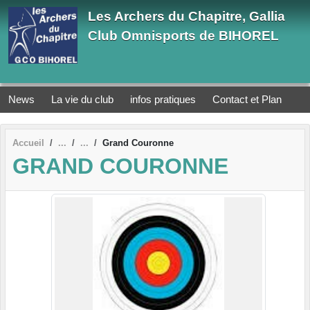
Panneau de gestion des cookies
Les Archers du Chapitre, Gallia
Club Omnisports de BIHOREL
News
La vie du club
infos pratiques
Contact et Plan
Accueil
Grand Couronne
GRAND COURONNE