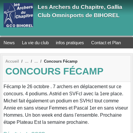
Panneau de gestion des cookies
Les Archers du Chapitre, Gallia
Club Omnisports de BIHOREL
News
La vie du club
infos pratiques
Contact et Plan
Accueil
Concours Fécamp
CONCOURS FÉCAMP
Fécamp le 26 octobre . 7 archers en déplacement sur ce
concours. 4 podiums. Astrid en SVFcl avec la 1ere place.
Michel fait également un podium en SVHcl tout comme
Annie en sans viseur Femmes et Pascal 1er en sans viseur
Hommes. Un bon week end dans l'ensemble. Prochaine
étape Plateau Est la semaine prochaine.