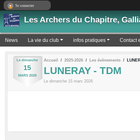
Panneau de gestion des cookies
Se connecter
Les Archers du Chapitre, Gal
News
La vie du club
infos pratiques
Contact 
Accueil
2025-2026
Les évènements
LUNER
Le
dimanche
15
LUNERAY - TDM
MARS
2026
Le
dimanche
15
mars
2026