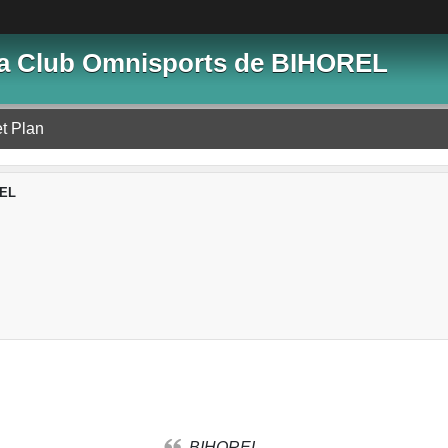
lia Club Omnisports de BIHOREL
et Plan
EL
BIHOREL