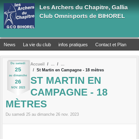
Panneau de gestion des cookies
Les Archers du Chapitre, Gallia
Club Omnisports de BIHOREL
News
La vie du club
infos pratiques
Contact et Plan
Du
samedi
Accueil
25
St Martin en Campagne - 18 mètres
au
dimanche
ST MARTIN EN
26
NOV.
2023
CAMPAGNE - 18
MÈTRES
Du
samedi
25
au
dimanche
26
nov.
2023