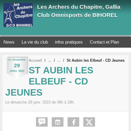
Panneau de gestion des cookies
Les Archers du Chapitre, Gallia
Club Omnisports de BIHOREL
News
La vie du club
infos pratiques
Contact et Plan
Le
dimanche
Accueil
St Aubin les Elbeuf - CD Jeunes
29
ST AUBIN LES
JANV.
2023
ELBEUF - CD
JEUNES
Le
dimanche
29
janv.
2023
de 08h à 18h