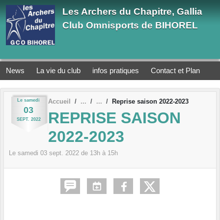
Panneau de gestion des cookies
Les Archers du Chapitre, Gallia
Club Omnisports de BIHOREL
News
La vie du club
infos pratiques
Contact et Plan
Le
samedi
Accueil
Reprise saison 2022-2023
03
REPRISE SAISON
SEPT.
2022
2022-2023
Le
samedi
03
sept.
2022
de 13h à 15h