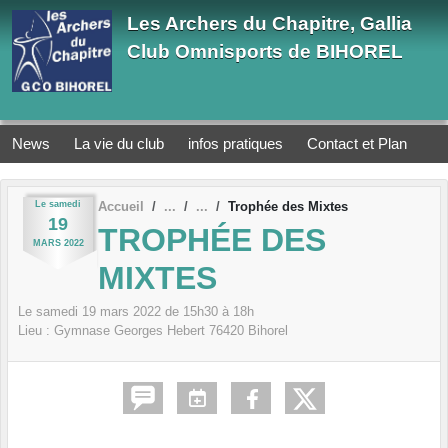
Panneau de gestion des cookies
Les Archers du Chapitre, Gallia
Club Omnisports de BIHOREL
News
La vie du club
infos pratiques
Contact et Plan
Le
samedi
Accueil
Trophée des Mixtes
19
TROPHÉE DES
MARS
2022
MIXTES
Le
samedi
19
mars
2022
de 15h30 à 18h
Lieu :
Gymnase Georges Hebert
76420
Bihorel