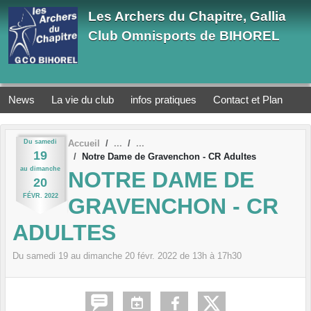
Panneau de gestion des cookies
Les Archers du Chapitre, Gallia
Club Omnisports de BIHOREL
News
La vie du club
infos pratiques
Contact et Plan
Du
samedi
Accueil
19
Notre Dame de Gravenchon - CR Adultes
au
dimanche
NOTRE DAME DE
20
FÉVR.
2022
GRAVENCHON - CR
ADULTES
Du
samedi
19
au
dimanche
20
févr.
2022
de 13h à 17h30