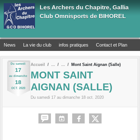
Panneau de gestion des cookies
Les Archers du Chapitre, Gallia
Club Omnisports de BIHOREL
News
La vie du club
infos pratiques
Contact et Plan
Du
samedi
Accueil
Mont Saint Aignan (Salle)
17
MONT SAINT
au
dimanche
18
AIGNAN (SALLE)
OCT.
2020
Du
samedi
17
au
dimanche
18
oct.
2020