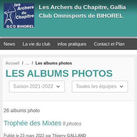
Panneau de gestion des cookies
Les Archers du Chapitre, Gallia
Club Omnisports de BIHOREL
News
La vie du club
infos pratiques
Contact et Plan
Accueil
Les albums photos
LES ALBUMS PHOTOS
26 albums photo
Trophée des Mixtes
9 photos
Publié le
23 mars 2022
par
Thierry GALLAND