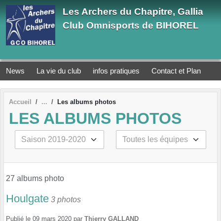
Panneau de gestion des cookies
Les Archers du Chapitre, Gallia
Club Omnisports de BIHOREL
News
La vie du club
infos pratiques
Contact et Plan
Accueil
Les albums photos
LES ALBUMS PHOTOS
27 albums photo
Houlgate
3 photos
Publié le
09 mars 2020
par
Thierry GALLAND